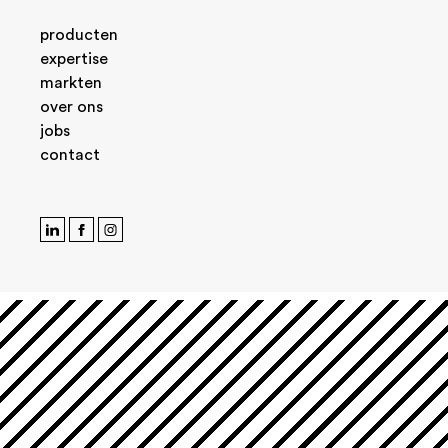
producten
expertise
markten
over ons
jobs
contact