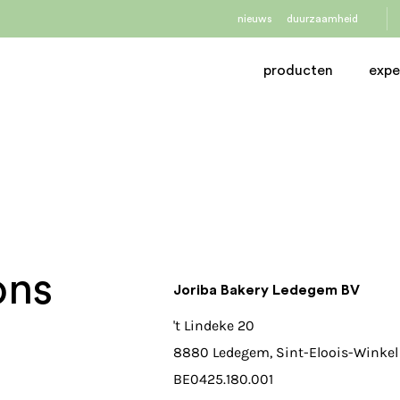
nieuws
duurzaamheid
producten
expe
ons
Joriba Bakery Ledegem BV
g
't Lindeke 20
8880 Ledegem, Sint-Eloois-Winkel
BE0425.180.001