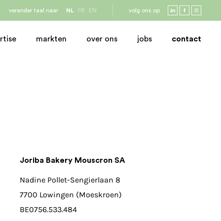
verander taal naar
NL
FR
EN
volg ons op
rtise
markten
over ons
jobs
contact
Joriba Bakery Mouscron SA
Nadine Pollet-Sengierlaan 8
7700 Lowingen (Moeskroen)
BE0756.533.484